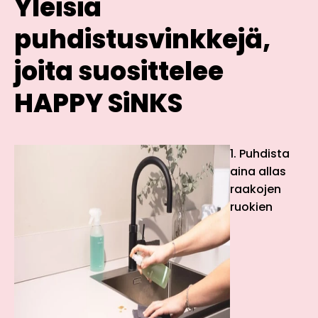
Yleisiä
puhdistusvinkkejä,
joita suosittelee
HAPPY SiNKS
1. Puhdista
aina allas
raakojen
ruokien