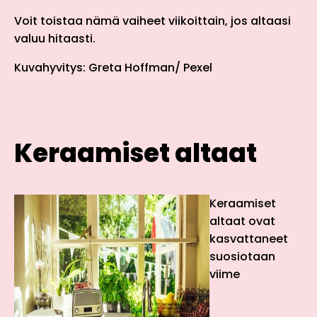
Voit toistaa nämä vaiheet viikoittain, jos altaasi
valuu hitaasti.
Kuvahyvitys: Greta Hoffman/ Pexel
Keraamiset altaat
Keraamiset
altaat ovat
kasvattaneet
suosiotaan
viime