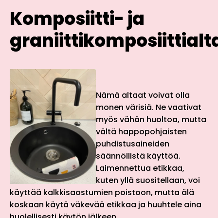
Komposiitti- ja
graniittikomposiittialt
Nämä altaat voivat olla
monen värisiä. Ne vaativat
myös vähän huoltoa, mutta
vältä happopohjaisten
puhdistusaineiden
säännöllistä käyttöä.
Laimennettua etikkaa,
kuten yllä suositellaan, voi
käyttää kalkkisaostumien poistoon, mutta älä
koskaan käytä väkevää etikkaa ja huuhtele aina
huolellisesti käytön jälkeen.