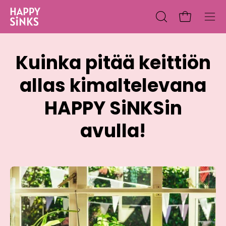
Siirry
sisältöön
Avaa ostos
Avaa
Ava
hakupalkki
navi
Kuinka pitää keittiön
allas kimaltelevana
HAPPY SiNKSin
avulla!