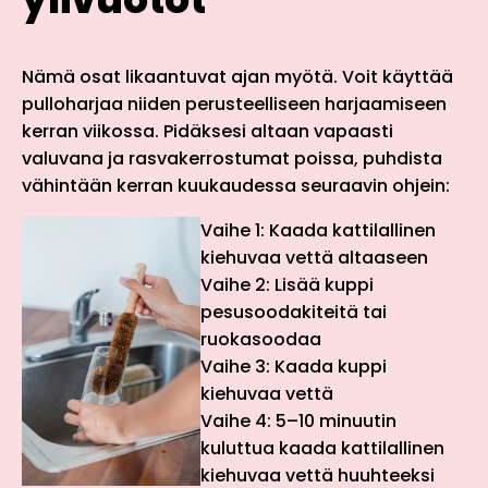
Nämä osat likaantuvat ajan myötä. Voit käyttää
pulloharjaa niiden perusteelliseen harjaamiseen
kerran viikossa. Pidäksesi altaan vapaasti
valuvana ja rasvakerrostumat poissa, puhdista
vähintään kerran kuukaudessa seuraavin ohjein:
Vaihe 1: Kaada kattilallinen
kiehuvaa vettä altaaseen
Vaihe 2: Lisää kuppi
pesusoodakiteitä tai
ruokasoodaa
Vaihe 3: Kaada kuppi
kiehuvaa vettä
Vaihe 4: 5–10 minuutin
kuluttua kaada kattilallinen
kiehuvaa vettä huuhteeksi