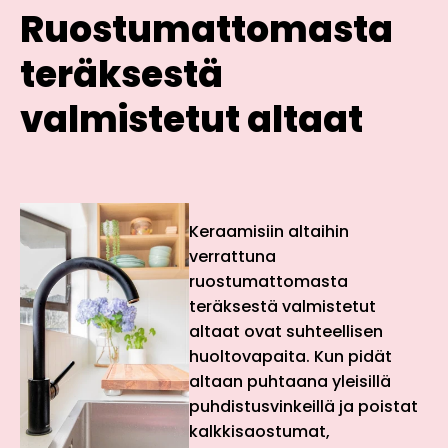
Ruostumattomasta
teräksestä
valmistetut altaat
Keraamisiin altaihin
verrattuna
ruostumattomasta
teräksestä valmistetut
altaat ovat suhteellisen
huoltovapaita. Kun pidät
altaan puhtaana yleisillä
puhdistusvinkeillä ja poistat
kalkkisaostumat,