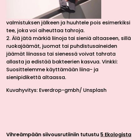
valmistuksen jälkeen ja huuhtele pois esimerkiksi
tee, joka voi aiheuttaa tahroja.
2. Älä jätä märkiä liinoja tai sieniä altaaseen, sillä
ruokajäämät, juomat tai puhdistusaineiden
jäämät liinassa tai sienessä voivat tahrata
allasta ja edistää bakteerien kasvua. Vinkki:
Suosittelemme käyttämään liina- ja
sienipidikettä altaassa.
Kuvahyvitys: Everdrop-gmbh/ Unsplash
Vihreämpään siivousrutiiniin tutustu
5 Ekologista