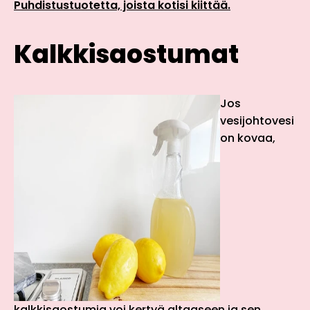
Puhdistustuotetta, joista kotisi kiittää.
Kalkkisaostumat
Jos
vesijohtovesi
on kovaa,
kalkkisaostumia voi kertyä altaaseen ja sen